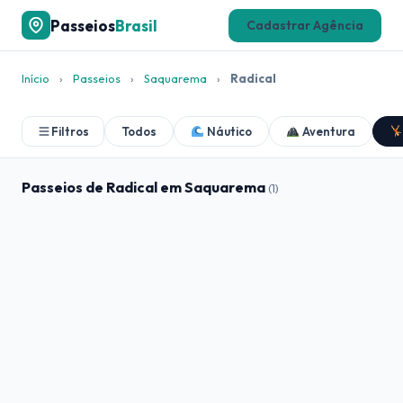
Passeios
Brasil
Cadastrar Agência
Início
›
Passeios
›
Saquarema
›
Radical
Filtros
Todos
Náutico
Aventura
Passeios de Radical em Saquarema
(1)