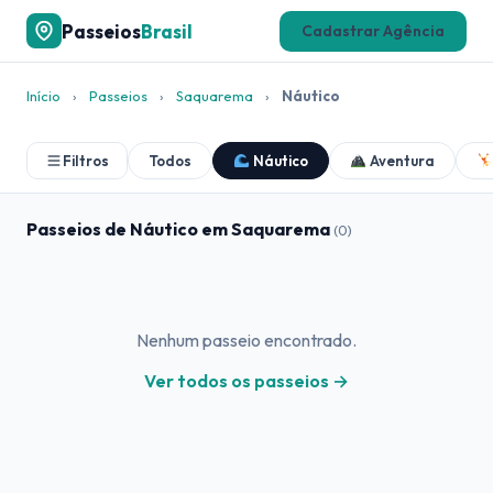
Passeios
Brasil
Cadastrar Agência
Início
›
Passeios
›
Saquarema
›
Náutico
Filtros
Todos
Náutico
Aventura
Passeios de Náutico em Saquarema
(0)
Nenhum passeio encontrado.
Ver todos os passeios →