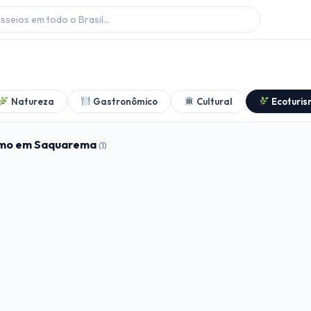
Natureza
Gastronômico
Cultural
Ecoturis
ismo em Saquarema
(1)