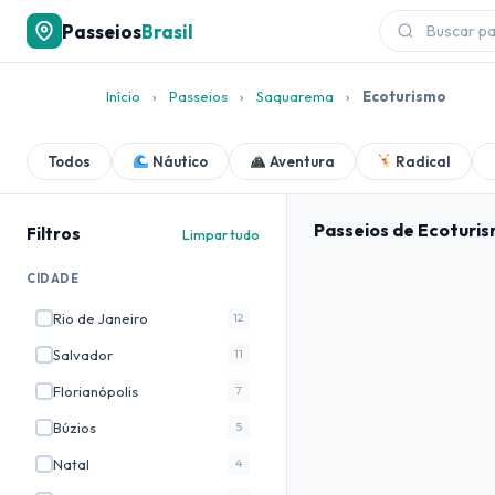
Passeios
Brasil
Início
›
Passeios
›
Saquarema
›
Ecoturismo
Todos
Náutico
Aventura
Radical
Passeios de Ecotur
Filtros
Limpar tudo
CIDADE
Rio de Janeiro
12
Salvador
11
Florianópolis
7
Búzios
5
Natal
4