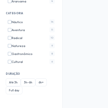
Araruama
4
Marica
3
CATEGORIA
Cabo Frio
3
Náutico
14
Fortaleza
3
Aventura
11
Jericoacoara
3
Radical
10
Paraty
3
Natureza
9
Arraial do Cabo
3
Gastronômico
8
Gramado
2
Cultural
6
Teresopolis
2
Ecoturismo
6
✓
Foz do Iguaçu
2
DURAÇÃO
Romântico
4
Bonito
2
Até 3h
3h–6h
6h+
Fotografico
3
Saquarema
2
✓
Full day
Noturno
3
Manaus
2
Historico
2
Petrópolis
2