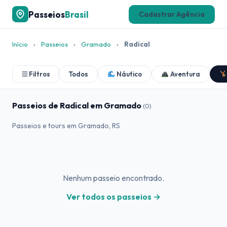
Passeios
Brasil
Cadastrar Agência
Início
›
Passeios
›
Gramado
›
Radical
Filtros
Todos
Náutico
Aventura
Passeios de Radical em Gramado
(0)
Passeios e tours em Gramado, RS
Nenhum passeio encontrado.
Ver todos os passeios →