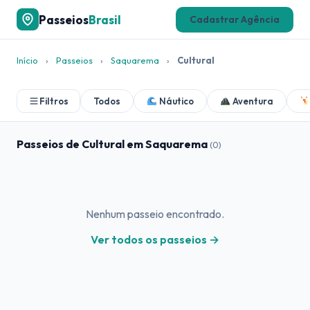
Passeios
Brasil
Cadastrar Agência
Início
›
Passeios
›
Saquarema
›
Cultural
Filtros
Todos
Náutico
Aventura
Passeios de Cultural em Saquarema
(0)
Nenhum passeio encontrado.
Ver todos os passeios →