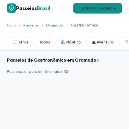
Passeios
Brasil
Cadastrar Agência
Início
›
Passeios
›
Gramado
›
Gastronômico
Filtros
Todos
Náutico
Aventura
Passeios de Gastronômico em Gramado
(1)
Passeios e tours em Gramado, RS