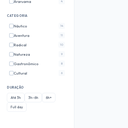
Araruama
4
Marica
3
CATEGORIA
Cabo Frio
3
Náutico
14
Fortaleza
3
Aventura
11
Jericoacoara
3
Radical
10
Paraty
3
Natureza
9
Arraial do Cabo
3
Gastronômico
8
Gramado
2
✓
Cultural
6
Teresopolis
2
Ecoturismo
6
Foz do Iguaçu
2
DURAÇÃO
Romântico
4
Bonito
2
Até 3h
3h–6h
6h+
Fotografico
3
✓
Saquarema
2
Full day
Noturno
3
Manaus
2
Historico
2
Petrópolis
2