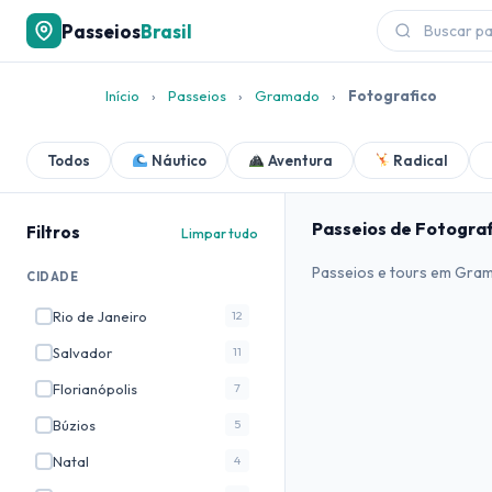
Passeios
Brasil
Início
›
Passeios
›
Gramado
›
Fotografico
Todos
Náutico
Aventura
Radical
Passeios de Fotogr
Filtros
Limpar tudo
Passeios e tours em Gra
CIDADE
Rio de Janeiro
12
Salvador
11
Florianópolis
7
Búzios
5
Natal
4