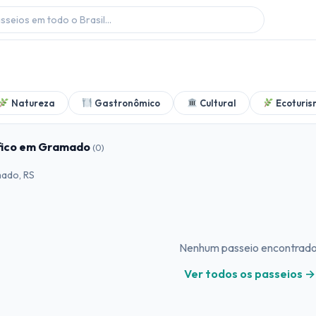
Natureza
Gastronômico
Cultural
Ecoturis
afico em Gramado
(0)
mado, RS
Nenhum passeio encontrado
Ver todos os passeios →