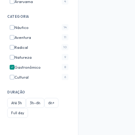
Araruama
4
Marica
3
CATEGORIA
Cabo Frio
3
Náutico
14
Fortaleza
3
Aventura
11
Jericoacoara
3
Radical
10
Paraty
3
✓
Natureza
9
Arraial do Cabo
3
Gastronômico
8
✓
Gramado
2
Cultural
6
Teresopolis
2
Ecoturismo
6
Foz do Iguaçu
2
DURAÇÃO
Romântico
4
Bonito
2
Até 3h
3h–6h
6h+
Fotografico
3
Saquarema
2
Full day
Noturno
3
Manaus
2
Historico
2
Petrópolis
2