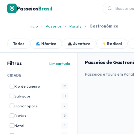
Passeios
Brasil
Início
›
Passeios
›
Paraty
›
Gastronômico
Todos
Náutico
Aventura
Radical
Passeios de Gastron
Filtros
Limpar tudo
Passeios e tours em Parat
CIDADE
Rio de Janeiro
12
Salvador
11
Florianópolis
7
Búzios
5
Natal
4