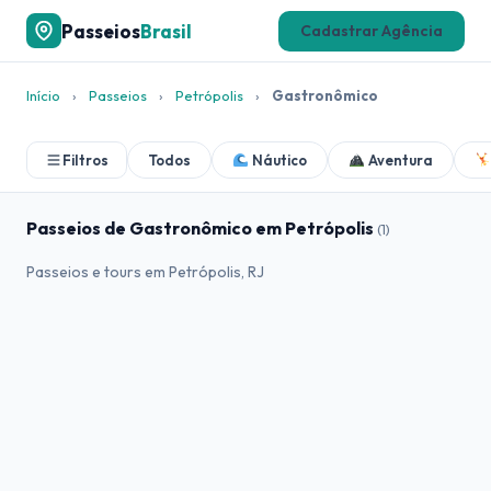
Passeios
Brasil
Cadastrar Agência
Início
›
Passeios
›
Petrópolis
›
Gastronômico
Filtros
Todos
Náutico
Aventura
Passeios de Gastronômico em Petrópolis
(1)
Passeios e tours em Petrópolis, RJ