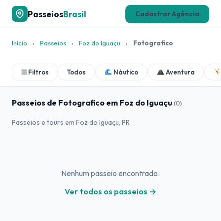
Passeios
Brasil
Cadastrar Agência
Início
›
Passeios
›
Foz do Iguaçu
›
Fotografico
Filtros
Todos
Náutico
Aventura
Passeios de Fotografico em Foz do Iguaçu
(0)
Passeios e tours em Foz do Iguaçu, PR
Nenhum passeio encontrado.
Ver todos os passeios →