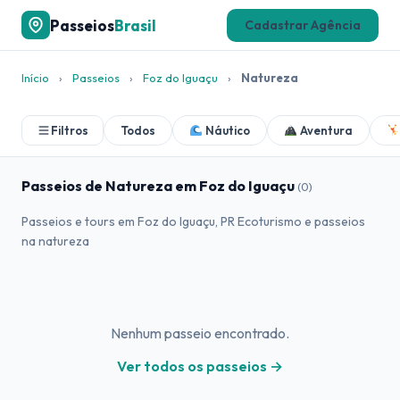
Passeios
Brasil
Cadastrar Agência
Início
›
Passeios
›
Foz do Iguaçu
›
Natureza
Filtros
Todos
Náutico
Aventura
Passeios de Natureza em Foz do Iguaçu
(0)
Passeios e tours em Foz do Iguaçu, PR Ecoturismo e passeios
na natureza
Nenhum passeio encontrado.
Ver todos os passeios →