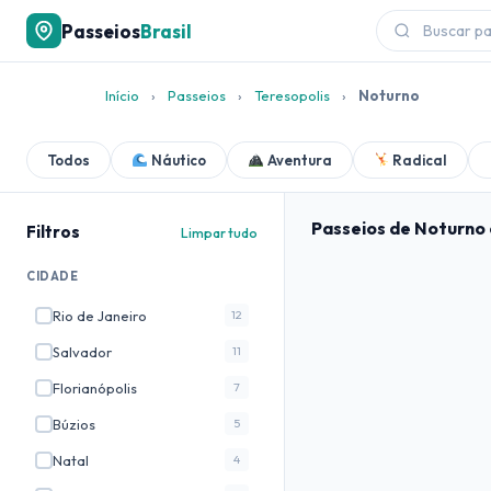
Passeios
Brasil
Início
›
Passeios
›
Teresopolis
›
Noturno
Todos
Náutico
Aventura
Radical
Passeios de Noturno
Filtros
Limpar tudo
CIDADE
Rio de Janeiro
12
Salvador
11
Florianópolis
7
Búzios
5
Natal
4