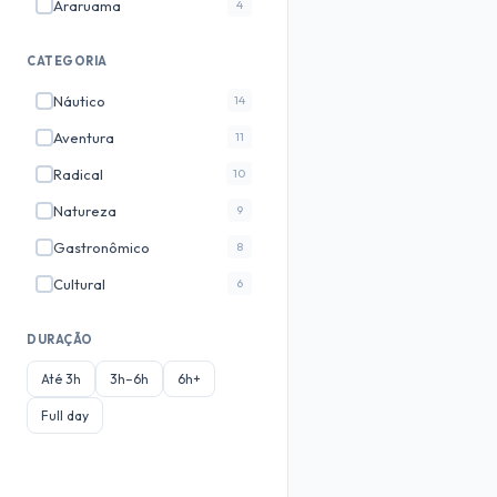
Araruama
4
Marica
3
CATEGORIA
Cabo Frio
3
Náutico
14
Fortaleza
3
Aventura
11
Jericoacoara
3
Radical
10
Paraty
3
Natureza
9
Arraial do Cabo
3
Gastronômico
8
Gramado
2
Cultural
6
Teresopolis
2
✓
Ecoturismo
6
Foz do Iguaçu
2
DURAÇÃO
Romântico
4
Bonito
2
Até 3h
3h–6h
6h+
Fotografico
3
Saquarema
2
Full day
Noturno
3
✓
Manaus
2
Historico
2
Petrópolis
2