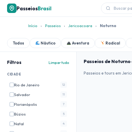
Passeios
Brasil
Início
›
Passeios
›
Jericoacoara
›
Noturno
Todos
Náutico
Aventura
Radical
Passeios de Noturno
Filtros
Limpar tudo
Passeios e tours em Jeri
CIDADE
Rio de Janeiro
12
Salvador
11
Florianópolis
7
Búzios
5
Natal
4