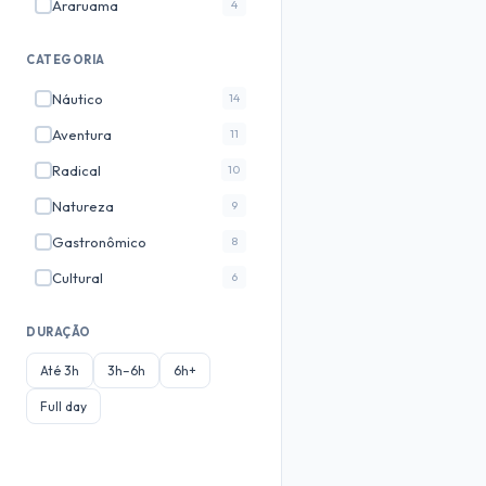
Araruama
4
Marica
3
CATEGORIA
Cabo Frio
3
Náutico
14
Fortaleza
3
Aventura
11
Jericoacoara
3
✓
Radical
10
Paraty
3
Natureza
9
Arraial do Cabo
3
Gastronômico
8
Gramado
2
Cultural
6
Teresopolis
2
Ecoturismo
6
Foz do Iguaçu
2
DURAÇÃO
Romântico
4
Bonito
2
Até 3h
3h–6h
6h+
Fotografico
3
Saquarema
2
Full day
Noturno
3
✓
Manaus
2
Historico
2
Petrópolis
2